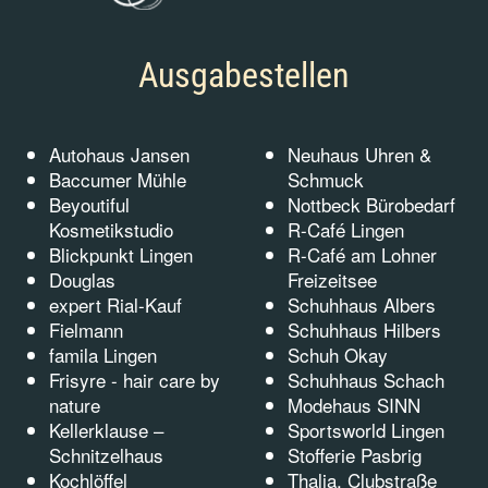
Ausgabestellen
Autohaus Jansen
Neuhaus Uhren &
Baccumer Mühle
Schmuck
Beyoutiful
Nottbeck Bürobedarf
Kosmetikstudio
R-Café Lingen
Blickpunkt Lingen
R-Café am Lohner
Douglas
Freizeitsee
expert Rial-Kauf
Schuhhaus Albers
Fielmann
Schuhhaus Hilbers
famila Lingen
Schuh Okay
Frisyre - hair care by
Schuhhaus Schach
nature
Modehaus SINN
Kellerklause –
Sportsworld Lingen
Schnitzelhaus
Stofferie Pasbrig
Kochlöffel
Thalia, Clubstraße