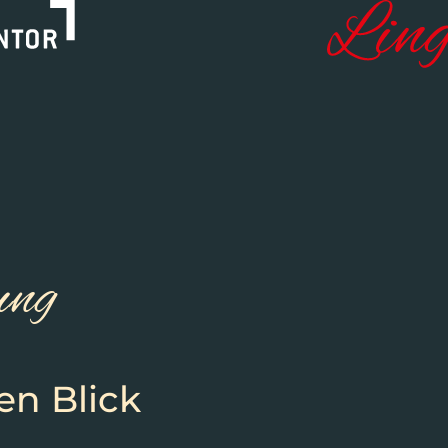
ung
en Blick